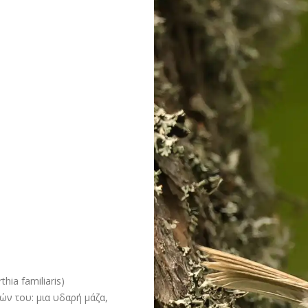
ia familiaris)
ών του: μια υδαρή μάζα,