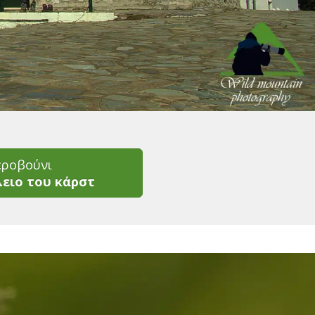
εροβούνι
λειο του κάρστ