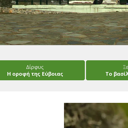
Δίρφυς
Ξ
Η οροφή της Εύβοιας
Το βασί