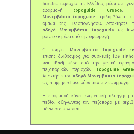
δεκάδες περιοχές της Ελλάδας, μέσα στη γεν
εφαρμογή
topoguide Greece
. 
Μονεμβάσια topoguide
περιλαμβάνεται σ
ομάδα της Πελοποννήσου. Αποκτήστε τ
οδηγό Μονεμβάσια topoguide
ως in-a
purchase μέσα από την εφαρμογή.
Ο οδηγός
Μονεμβάσια topoguide
είν
επίσης διαθέσιμος για συσκευές
iOS (iPh
και iPad)
μέσα από την γενική εφαρμο
πεζοπορικών περιοχών
Topoguide Gree
Αποκτήστε τον
οδηγό Μονεμβάσια topogui
ως in-app purchase μέσα από την εφαρμογή.
Η εφαρμογή κάνει ενεργητική πλοήγηση 
πεδίο, οδηγώντας τον πεζοπόρο με ακρίβ
πάνω στο μονοπάτι.