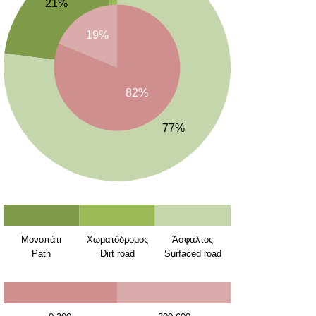
21%
19%
82%
77%
Μονοπάτι
Χωματόδρομος
Άσφαλτος
Path
Dirt road
Surfaced road