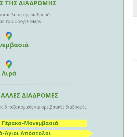
ΟΣ ΤΗΣ ΔΙΑΔΡΟΜΗΣ
ροσπέλαση της διαδρομής
εια του Google Maps
νεμβασιά
Λιρά
 ΑΛΛΕΣ ΔΙΑΔΡΟΜΕΣ
 με
5
πεζοπορικές και ορειβατικές διαδρομές.
νι Γέρακα-Μονεμβασιά
ρά-Άγιοι Απόστολοι