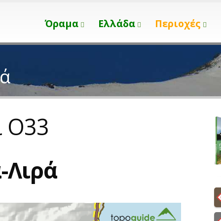
Όραμα
Ελλάδα
Περιοχές
ρά
ι Ο33
-Λιρά