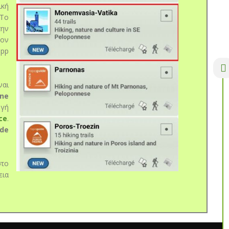
ική
Το
την
ον
pp
αι
one
γή
ce
.
de
στο
εια