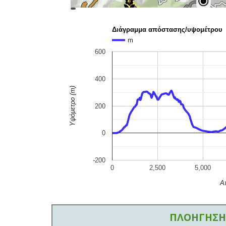
topoguide
Cadastre
OSM
BING
Διάγραμμα απόστασης/υψομέτρου
m
600
400
Υψόμετρο (m)
200
0
-200
0
2,500
5,000
Α
ΠΛΟΗΓΗΣΗ