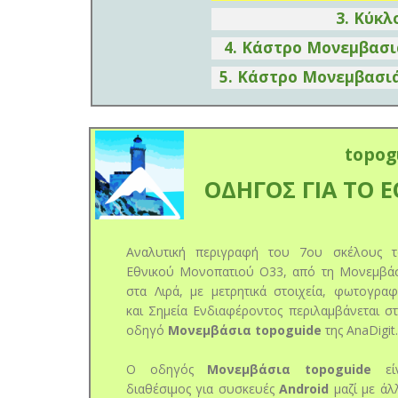
3. Κύκ
4. Κάστρο Μονεμβασ
5. Κάστρο Μονεμβασι
topog
ΟΔΗΓΟΣ ΓΙΑ ΤΟ 
Αναλυτική περιγραφή του 7ου σκέλους 
Εθνικού Μονοπατιού Ο33, από τη Μονεμβά
στα Λιρά, με μετρητικά στοιχεία, φωτογραφ
και Σημεία Ενδιαφέροντος περιλαμβάνεται σ
οδηγό
Μονεμβάσια topoguide
της AnaDigit.
Ο οδηγός
Μονεμβάσια topoguide
είν
διαθέσιμος για συσκευές
Android
μαζί με άλ