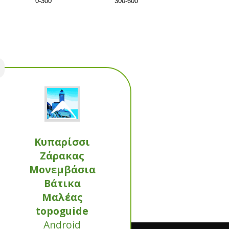
0-300
300-600