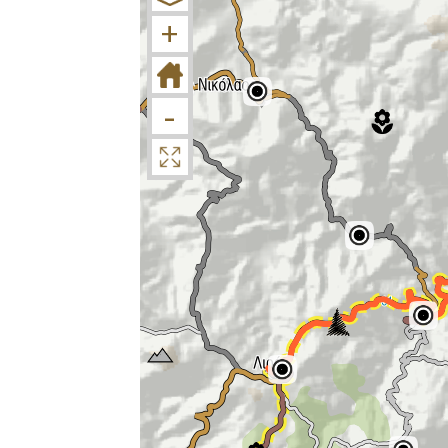
−
+
-