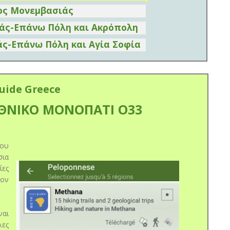
λος Μονεμβασιάς
ιάς-Επάνω Πόλη και Ακρόπολη
άς-Επάνω Πόλη και Αγία Σοφία
uide Greece
ΕΘΝΙΚΟ ΜΟΝΟΠΑΤΙ Ο33
του
σια
ίες
τον
αι
λες