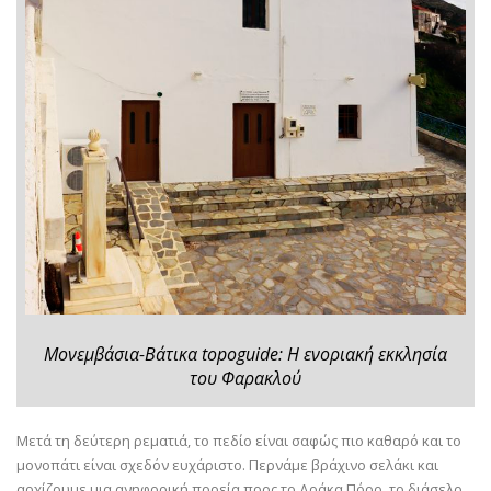
Μονεμβάσια-Βάτικα topoguide: Η ενοριακή εκκλησία
του Φαρακλού
Μετά τη δεύτερη ρεματιά, το πεδίο είναι σαφώς πιο καθαρό και το
μονοπάτι είναι σχεδόν ευχάριστο. Περνάμε βράχινο σελάκι και
αρχίζουμε μια ανηφορική πορεία προς το Δράκα Πόρο, το διάσελο