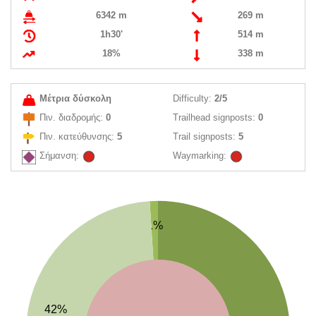
6342 m
269 m
1h30'
514 m
18%
338 m
Μέτρια δύσκολη
Difficulty:
2/5
Πιν. διαδρομής:
0
Trailhead signposts:
0
Πιν. κατεύθυνσης:
5
Trail signposts:
5
Σήμανση:
Waymarking:
1%
42%