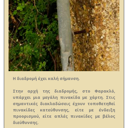
Η διαδρομή έχει καλή σήμανση.
Στην αρχή της διαδρομής, στο Φαρακλό,
υπάρχει μια μεγάλη πινακίδα με χάρτη. Στις
σημαντικές διακλαδώσεις έχουν τοποθετηθεί
πινακίδες κατεύθυνσης, είτε με ένδειξη
προορισμού, είτε απλές πινακίδες με βέλος
διεύθυνσης.