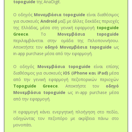
topoguide
της AnaDigit.
Ο οδηγός
Μονεμβάσια topoguide
είναι διαθέσιμος
για συσκευές
Android
μαζί με άλλες δεκάδες περιοχές
της Ελλάδας, μέσα στη γενική εφαρμογή
topoguide
Greece
. Το
Μονεμβάσια topoguide
περιλαμβάνεται στην ομάδα της Πελοποννήσου.
Αποκτήστε τον
οδηγό Μονεμβάσια topoguide
ως
in-app purchase μέσα από την εφαρμογή.
Ο οδηγός
Μονεμβάσια topoguide
είναι επίσης
διαθέσιμος για συσκευές
iOS (iPhone και iPad)
μέσα
από την γενική εφαρμογή πεζοπορικών περιοχών
Topoguide Greece
. Αποκτήστε τον
οδηγό
Μονεμβάσια topoguide
ως in-app purchase μέσα
από την εφαρμογή.
Η εφαρμογή κάνει ενεργητική πλοήγηση στο πεδίο,
οδηγώντας τον πεζοπόρο με ακρίβεια πάνω στο
μονοπάτι.