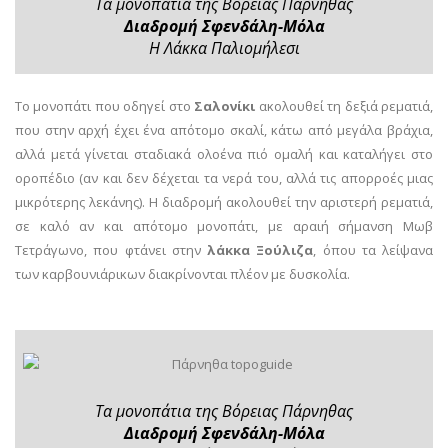
Τα μονοπάτια της Βόρειας Πάρνηθας
Διαδρομή Σφενδάλη-Μόλα
Η Λάκκα Παλιομήλεσι
Το μονοπάτι που οδηγεί στο
Σαλονίκι
ακολουθεί τη δεξιά ρεματιά,
που στην αρχή έχει ένα απότομο σκαλί, κάτω από μεγάλα βράχια,
αλλά μετά γίνεται σταδιακά ολοένα πιό ομαλή και καταλήγει στο
οροπέδιο (αν και δεν δέχεται τα νερά του, αλλά τις απορροές μιας
μικρότερης λεκάνης). Η διαδρομή ακολουθεί την αριστερή ρεματιά,
σε καλό αν και απότομο μονοπάτι, με αραιή σήμανση Μωβ
Τετράγωνο, που φτάνει στην
λάκκα Ξούλιζα
, όπου τα λείψανα
των καρβουνιάρικων διακρίνονται πλέον με δυσκολία.
Τα μονοπάτια της Βόρειας Πάρνηθας
Διαδρομή Σφενδάλη-Μόλα