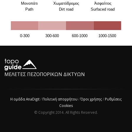
Μονοπάτι
Χωματόδρομος
Άσφαλτος
Path
Dirt road
Surfaced road
0-300
300-600
600-1000
1000-1500
ΜΕΛΕΤΕΣ ΠΕΖΟΠΟΡΙΚΩΝ ΔΙΚΤΥΩΝ
Πάρνηθα
topoguide
Η ομάδα AnaDigit
/
Πολιτική απορρήτου
/
Όροι χρήσης
/
Ρυθμίσεις
iOS
Cookies
© Copyright 2014. All Rights Reserved.
88 διαδρομές
738
POIs
οδηγός 60 σελίδων