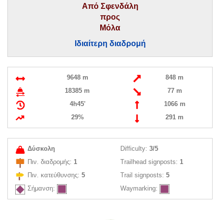
Από Σφενδάλη
προς
Μόλα
Ιδιαίτερη διαδρομή
9648 m
848 m
18385 m
77 m
4h45'
1066 m
29%
291 m
Δύσκολη
Difficulty:
3/5
Πιν. διαδρομής:
1
Trailhead signposts:
1
Πιν. κατεύθυνσης:
5
Trail signposts:
5
Σήμανση:
Waymarking: