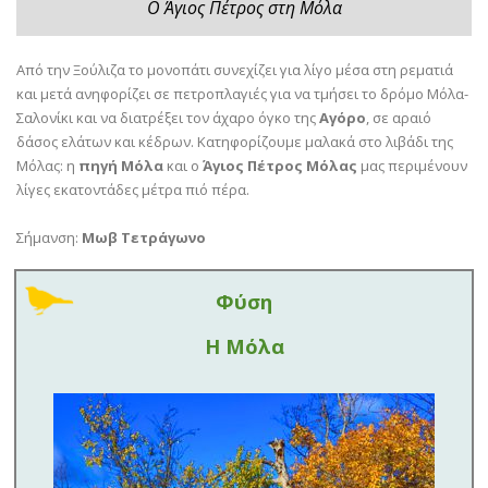
Ο Άγιος Πέτρος στη Μόλα
Από την Ξούλιζα το μονοπάτι συνεχίζει για λίγο μέσα στη ρεματιά
και μετά ανηφορίζει σε πετροπλαγιές για να τμήσει το δρόμο Μόλα-
Σαλονίκι και να διατρέξει τον άχαρο όγκο της
Αγόρο
, σε αραιό
δάσος ελάτων και κέδρων. Κατηφορίζουμε μαλακά στο λιβάδι της
Μόλας: η
πηγή Μόλα
και ο
Άγιος Πέτρος Μόλας
μας περιμένουν
λίγες εκατοντάδες μέτρα πιό πέρα.
Σήμανση:
Μωβ Τετράγωνο
Φύση
Η Μόλα