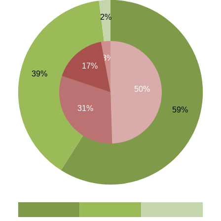
2%
3%
17%
39%
50%
31%
59%