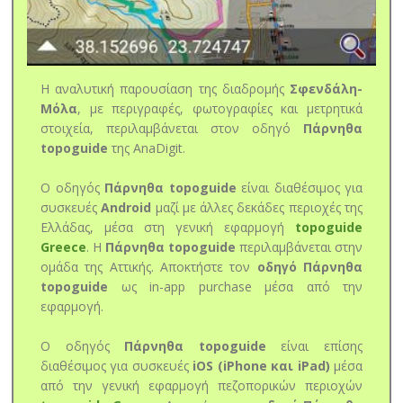
Η αναλυτική παρουσίαση της διαδρομής
Σφενδάλη-
Μόλα
, με περιγραφές, φωτογραφίες και μετρητικά
στοιχεία, περιλαμβάνεται στον οδηγό
Πάρνηθα
topoguide
της AnaDigit.
Ο οδηγός
Πάρνηθα topoguide
είναι διαθέσιμος για
συσκευές
Android
μαζί με άλλες δεκάδες περιοχές της
Ελλάδας, μέσα στη γενική εφαρμογή
topoguide
Greece
. Η
Πάρνηθα topoguide
περιλαμβάνεται στην
ομάδα της Αττικής. Αποκτήστε τον
οδηγό Πάρνηθα
topoguide
ως in-app purchase μέσα από την
εφαρμογή.
Ο οδηγός
Πάρνηθα topoguide
είναι επίσης
διαθέσιμος για συσκευές
iOS (iPhone και iPad)
μέσα
από την γενική εφαρμογή πεζοπορικών περιοχών