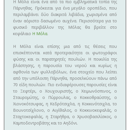
Η Μόλα είναι ένα από τα πιο εμβληματικά τοπία της
Πάρνηθας. Πρόκειται για ένα μεγάλο οροπέδιο, που
περιλαμβάνει δύο διακριτά λιβάδια, χωρισμένα από
έναν αόριστο δασωμένο αυχένα. Περισσότερα για το
φυσικό περιβάλλον της Μόλας θα βρείτε στο
κεφάλαιο
Η Μόλα
.
Η Μόλα είναι επίσης μια από τις θέσεις που
επισκέπτονται κατά προτεραιότητα οι φωτογράφοι
φύσης και οι παρατηρητές πουλιών. Η ποικιλία της
βλάστησης, η παρουσία του νερού και κυρίως η
αφθονία των φυλλοβόλων, ένα στοιχείο που λείπει
από την υπόλοιπη Πάρνηθα, προσελκύουν πάνω από
70 είδη πουλιών. Πιο ενδιαφέρουσες παρουσίες είναι
το Ξεφτέρι, ο Χουχουριστής, ο Χειμωνόσπινος, ο
Σταυρομύτης, ο Πύρρουλας, ο Κοκκοθραύστης, ο
Χιονοκότσυφας, η Κεδρότσιχλα, η Κοκκινότσιχλα, το
Βουνοτσίχλονο, ο Αιγίθαλος, ο Κοκκινοκεφαλάς, ο
Σταχτοκεφαλάς, η Σταρήθρα, ο Χρυσοβασιλίσκος, ο
Καμποδεντροβάτης και το Αηδόνι.