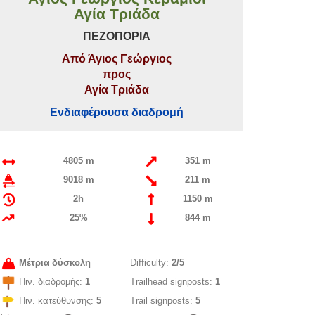
Αγία Τριάδα
ΠΕΖΟΠΟΡΙΑ
Από Άγιος Γεώργιος
προς
Αγία Τριάδα
Ενδιαφέρουσα διαδρομή
4805 m
351 m
9018 m
211 m
2h
1150 m
25%
844 m
Μέτρια δύσκολη
Difficulty:
2/5
Πιν. διαδρομής:
1
Trailhead signposts:
1
Πιν. κατεύθυνσης:
5
Trail signposts:
5