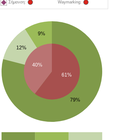
Σήμανση:
Waymarking:
9%
12%
40%
61%
79%