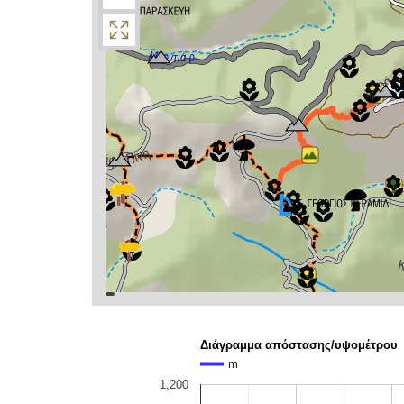
topoguide
Cadastre
OSM
BING
Διάγραμμα απόστασης/υψομέτρου
m
1,200