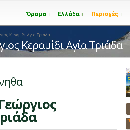
Όραμα
Ελλάδα
Περιοχές
γιος Κεραμίδι-Αγία Τριάδα
γιος Κεραμίδι-Αγία Τριάδα
ρνηθα
 Γεώργιος
Τριάδα