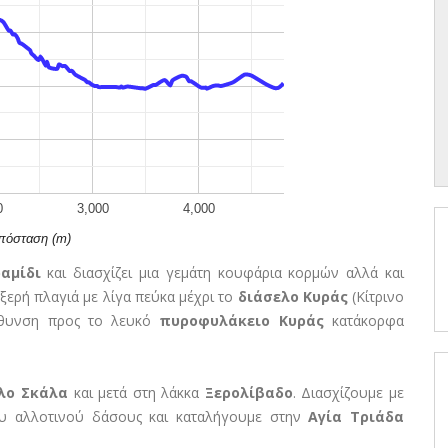
0
3,000
4,000
πόσταση (m)
αμίδι
και διασχίζει μια γεμάτη κουφάρια κορμών αλλά και
 ξερή πλαγιά με λίγα πεύκα μέχρι το
διάσελο Κυράς
(Κίτρινο
εύθυνση προς το λευκό
πυροφυλάκειο Κυράς
κατάκορφα
λο Σκάλα
και μετά στη λάκκα
Ξερολίβαδο
. Διασχίζουμε με
του αλλοτινού δάσους και καταλήγουμε στην
Αγία Τριάδα