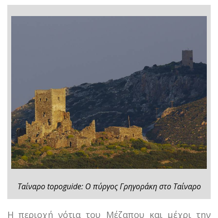
Ταίναρο topoguide: Ο πύργος Γρηγοράκη στο Ταίναρο
Η περιοχή νότια του Μέζαπου και μέχρι την