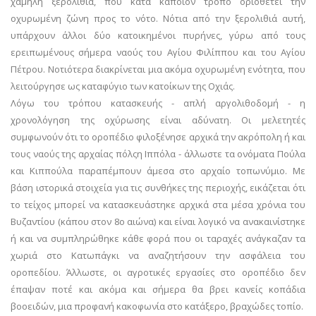
χαμηλή ξερολιθιά, που κατά κάποιον τρόπο οριοθετεί την
οχυρωμένη ζώνη προς το νότο. Νότια από την ξερολιθιά αυτή,
υπάρχουν άλλοι δύο κατοικημένοι πυρήνες, γύρω από τους
ερειπωμένους σήμερα ναούς του Αγίου Φιλίππου και του Αγίου
Πέτρου. Νοτιότερα διακρίνεται μια ακόμα οχυρωμένη ενότητα, που
λειτούργησε ως καταφύγιο των κατοίκων της Οχιάς.
Λόγω του τρόπου κατασκευής - απλή αργολιθοδομή - η
χρονολόγηση της οχύρωσης είναι αδύνατη. Οι μελετητές
συμφωνούν ότι το οροπέδιο φιλοξένησε αρχικά την ακρόπολη ή και
τους ναούς της αρχαίας πόλςη Ιππόλα - άλλωστε τα ονόματα Πούλα
και Κιππούλα παραπέμπουν άμεσα στο αρχαίο τοπωνύμιο. Με
βάση ιστορικά στοιχεία για τις συνθήκες της περιοχής, εικάζεται ότι
το τείχος μπορεί να κατασκευάστηκε αρχικά στα μέσα χρόνια του
Βυζαντίου (κάπου στον 8ο αιώνα) και είναι λογικό να ανακαινίστηκε
ή και να συμπληρώθηκε κάθε φορά που οι ταραχές ανάγκαζαν τα
χωριά στο Κατωπάγκι να αναζητήσουν την ασφάλεια του
οροπεδίου. Άλλωστε, οι αγροτικές εργασίες στο οροπέδιο δεν
έπαψαν ποτέ και ακόμα και σήμερα θα βρει κανείς κοπάδια
βοοειδών, μια προφανή κακοφωνία στο κατάξερο, βραχώδες τοπίο.