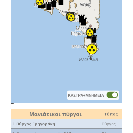
ΚΑΣΤΡΑ+ΜΝΗΜΕΙΑ
topoguide
Cadastre
OSM
BING
Μανιάτικοι πύργοι
Τύπος
1.
Πύργος Γρηγοράκη
Πύργος