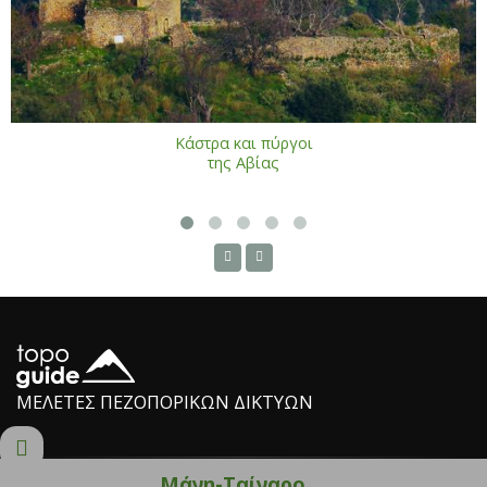
Κάστρα και πύργοι
της Αβίας
ΜΕΛΕΤΕΣ ΠΕΖΟΠΟΡΙΚΩΝ ΔΙΚΤΥΩΝ
Μάνη-Ταίναρο
topoguide