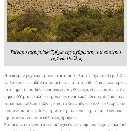
Ταίναρο topoguide: Τμήμα της οχύρωσης του κάστρου
της Άνω Πούλας
Η σωζόμενη οχύρωση συνίσταται από πλατύ τοίχο από ξερολιθιά,
ψηλότερο στα αδύναμα σημεία και υποτυπώδη ή και ανύπαρκτο
στα σημεία που δεν είναι αναγκαίος. Ο τοίχος είναι ορατός σε ένα
μήκος 400 μ. και καλύπτει μόνο την ανατολική πλευρά, δηλαδή μόνο
τις κάπως ευάλωτες ζώνες προς το Κατωπάγκι. Η άλλες πλευρές του
οροπεδίου και ειδικά η δυτική πλευρά- προς τη θάλασσα -
προστατεύονται από κάθετους βράχους.
Στο μέσον του οροπεδίου υπάρχει ένας εγκάρσιος τείχος, πάλι από