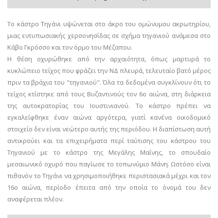
Το κάστρο Τηγάνι υψώνεται στο άκρο του ομώνυμου ακρωτηρίου,
μιας εντυπωσιακής χερσονησίδας σε σχήμα τηγανιού ανάμεσα στο
Κάβο Γκρόσσο και τον όρμο του Μέζαπου.
Η θέση οχυρώθηκε από την αρχαιότητα, όπως μαρτυρά το
κυκλώπειο τείχος που φράζει την ΝΔ πλευρά, τελευταίο βατό μέρος
πριν τα βράχια του "τηγανιού". Όλα τα δεδομένα συγκλίνουν ότι το
τείχος κτίστηκε από τους Βυζαντινούς τον 6ο αιώνα, στη διάρκεια
της αυτοκρατορίας του Ιουστινιανού. Το κάστρο πρέπει να
εγκαλείφθηκε έναν αιώνα αργότερα, γιατί κανένα οικοδομικό
στοιχείο δεν είναι νεώτερο αυτής της περιόδου. Η διαπίστωση αυτή
αντικρούει και τα επιχειρήματα περί ταύτισης του κάστρου του
Τηγανιού με το κάστρο της Μεγάλης Μαΐνης, το σπουδαίο
μεσαιωνικό οχυρό που παγίωσε το τοπωνύμιο Μάνη. Ωστόσο είναι
πιθανόν το Τηγάνι να χρησιμοποιήθηκε περιστασιακά μέχρι και τον
16ο αιώνα, περίοδο έπειτα από την οποία το όνομά του δεν
αναφέρεται πλέον.