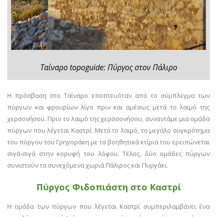
Ταίναρο topoguide: Πύργος στον Πάλιρο
Η πρόσβαση στο Ταίναρο εποπτευόταν από το σύμπλεγμα των
πύργων και φρουρίων λίγο πριν και αμέσως μετά το λαιμό της
χερσονήσου. Πριν το λαιμό της χερσσονήσου, συναντάμε μια ομάδα
πύργων που λέγεται Καστρί. Μετά το λαιμό, το μεγάλο συγκρότημα
του πύργου του Γρηγοράκη με τα βοηθητικά κτίρια του ερειπώνεται
σιγά-σιγά στην κορυφή του λόφου. Τέλος, δύο ομάδες πύργων
συνιστούν τα συνεχόμενα χωριά Πάλιρος και Πυργάκι.
Πύργος Φιδοπιάστη στο Καστρί
Η ομάδα των πύργων που λέγεται Καστρί συμπεριλαμβάνει ένα