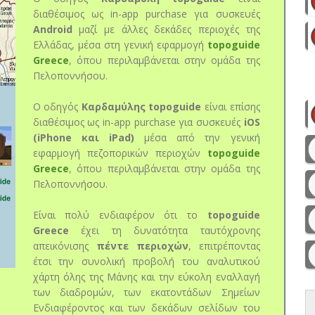
διαθέσιμος ως in-app purchase για συσκευές
Android
μαζί με άλλες δεκάδες περιοχές της
Ελλάδας, μέσα στη γενική εφαρμογή
topoguide
Greece
, όπου περιλαμβάνεται στην ομάδα της
Πελοποννήσου.
Ο οδηγός
Καρδαμύλης topoguide
είναι επίσης
διαθέσιμος ως in-app purchase για συσκευές
iOS
(iPhone και iPad)
μέσα από την γενική
εφαρμογή πεζοπορικών περιοχών
topoguide
Greece
, όπου περιλαμβάνεται στην ομάδα της
Πελοποννήσου.
Είναι πολύ ενδιαφέρον ότι το
topoguide
Greece
έχει τη δυνατότητα ταυτόχρονης
απεικόνισης
πέντε περιοχών
, επιτρέποντας
έτσι την συνολική προβολή του αναλυτικού
χάρτη όλης της Μάνης και την εύκολη εναλλαγή
των διαδρομών, των εκατοντάδων Σημείων
Ενδιαφέροντος και των δεκάδων σελίδων του