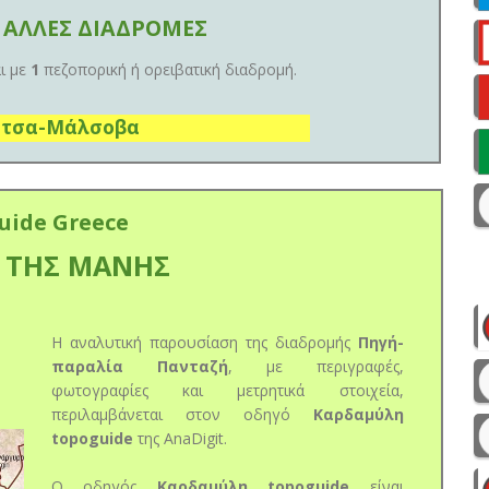
 ΑΛΛΕΣ ΔΙΑΔΡΟΜΕΣ
ι με
1
πεζοπορική ή ορειβατική διαδρομή.
άτσα-Μάλσοβα
uide Greece
 ΤΗΣ ΜΑΝΗΣ
Η αναλυτική παρουσίαση της διαδρομής
Πηγή-
παραλία Πανταζή
, με περιγραφές,
φωτογραφίες και μετρητικά στοιχεία,
περιλαμβάνεται στον οδηγό
Καρδαμύλη
topoguide
της AnaDigit.
Ο οδηγός
Καρδαμύλη topoguide
είναι