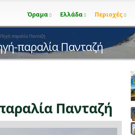
Όραμα
Ελλάδα
Περιοχές
Πηγή-παραλία Πανταζή
γή-παραλία Πανταζή
παραλία Πανταζή