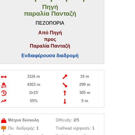
Πηγή
παραλία Πανταζή
ΠΕΖΟΠΟΡΙΑ
Από Πηγή
προς
Παραλία Πανταζή
Ενδιαφέρουσα διαδρομή
3116 m
19 m
4303 m
299 m
1h15'
305 m
55%
5 m
Μέτρια δύσκολη
Difficulty:
2/5
Πιν. διαδρομής:
1
Trailhead signposts:
1