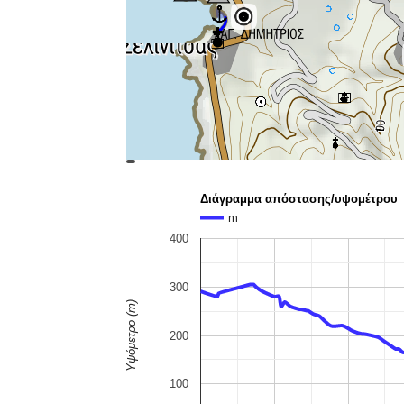
topoguide
Cadastre
OSM
BING
Διάγραμμα απόστασης/υψομέτρου
m
400
300
Υψόμετρο (m)
200
100