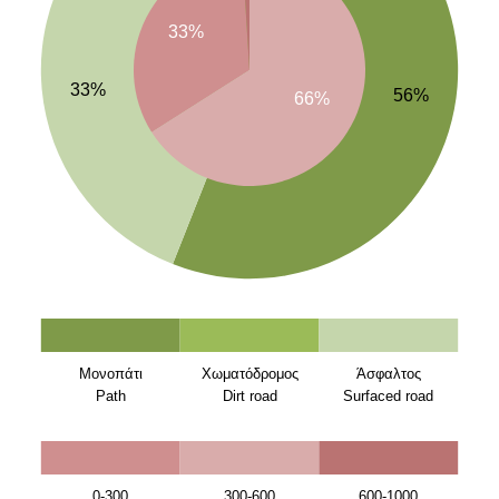
33%
33%
56%
66%
Μονοπάτι
Χωματόδρομος
Άσφαλτος
Path
Dirt road
Surfaced road
0-300
300-600
600-1000