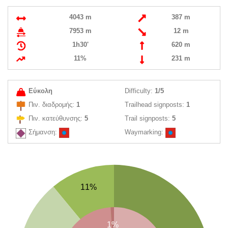
4043 m
387 m
7953 m
12 m
1h30'
620 m
11%
231 m
Εύκολη
Difficulty:
1/5
Πιν. διαδρομής:
1
Trailhead signposts:
1
Πιν. κατεύθυνσης:
5
Trail signposts:
5
Σήμανση:
Waymarking:
11%
1%