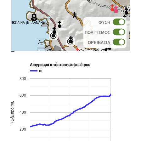
ΦΥΣΗ
ΠΟΛΙΤΙΣΜΟΣ
ΟΡΕΙΒΑΣΙΑ
topoguide
Cadastre
OSM
BING
Διάγραμμα απόστασης/υψομέτρου
m
800
600
Υψόμετρο (m)
400
200