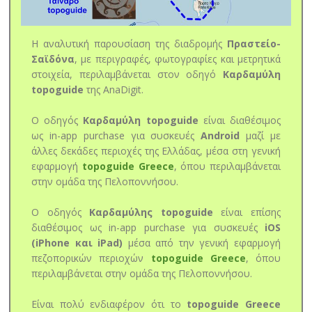
Η αναλυτική παρουσίαση της διαδρομής
Πραστείο-
Σαϊδόνα
, με περιγραφές, φωτογραφίες και μετρητικά
στοιχεία, περιλαμβάνεται στον οδηγό
Καρδαμύλη
topoguide
της AnaDigit.
Ο οδηγός
Καρδαμύλη topoguide
είναι διαθέσιμος
ως in-app purchase για συσκευές
Android
μαζί με
άλλες δεκάδες περιοχές της Ελλάδας, μέσα στη γενική
εφαρμογή
topoguide Greece
, όπου περιλαμβάνεται
στην ομάδα της Πελοποννήσου.
Ο οδηγός
Καρδαμύλης topoguide
είναι επίσης
διαθέσιμος ως in-app purchase για συσκευές
iOS
(iPhone και iPad)
μέσα από την γενική εφαρμογή
πεζοπορικών περιοχών
topoguide Greece
, όπου
περιλαμβάνεται στην ομάδα της Πελοποννήσου.
Είναι πολύ ενδιαφέρον ότι το
topoguide Greece