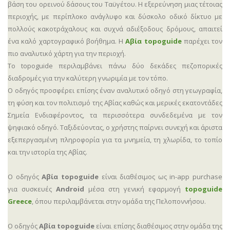
βάση του ορεινού δάσους του Ταϋγέτου. Η εξερεύνηση μιας τέτοιας
περιοχής, με περίπλοκο ανάγλυφο και δύσκολο οδικό δίκτυο με
πολλούς κακοτράχαλους και συχνά αδιέξοδους δρόμους, απαιτεί
ένα καλό χαρτογραφικό βοήθημα. Η
Αβία topoguide
παρέχει τον
πιο αναλυτικό χάρτη για την περιοχή.
Το topoguide περιλαμβάνει πάνω δύο δεκάδες πεζοπορικές
διαδρομές για την καλύτερη γνωριμία με τον τόπο.
Ο οδηγός προσφέρει επίσης έναν αναλυτικό οδηγό στη γεωγραφία,
τη φύση και τον πολιτισμό της Αβίας καθώς και μερικές εκατοντάδες
Σημεία Ενδιαφέροντος, τα περισσότερα συνδεδεμένα με τον
ψηφιακό οδηγό. Ταξιδεύοντας, ο χρήστης παίρνει συνεχή και άριστα
εξεπεργασμένη πληροφορία για τα μνημεία, τη χλωρίδα, το τοπίο
και την ιστορία της Αβίας.
Ο οδηγός
Αβία topoguide
είναι διαθέσιμος ως in-app purchase
για συσκευές
Android
μέσα στη γενική εφαρμογή
topoguide
Greece
, όπου περιλαμβάνεται στην ομάδα της Πελοποννήσου.
Ο οδηγός
Αβία topoguide
είναι επίσης διαθέσιμος στην ομάδα της