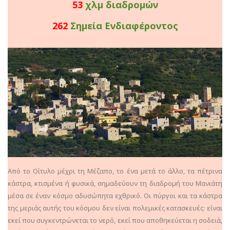
57
χλμ διαδρομών
282
Σημεία Ενδιαφέροντος
Από το Οίτυλο μέχρι τη Μέζαπο, το ένα μετά το άλλο, τα πέτρινα
κάστρα, κτισμένα ή φυσικά, σημαδεύουν τη διαδρομή του Μανιάτη
μέσα σε έναν κόσμο αδυσώπητα εχθρικό. Οι πύργοι και τα κάστρα
της μεριάς αυτής του κόσμου δεν είναι πολεμικές κατασκευές: είναι
εκεί που συγκεντρώνεται το νερό, εκεί που αποθηκεύεται η σοδειά,