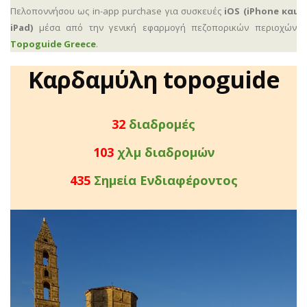
Πελοποννήσου ως in-app purchase για συσκευές
iOS (iPhone και
iPad)
μέσα από την γενική εφαρμογή πεζοπορικών περιοχών
Topoguide Greece
.
Καρδαμύλη topoguide
33
διαδρομές
107
χλμ διαδρομών
453
Σημεία Ενδιαφέροντος