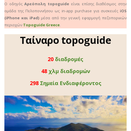
Ο οδηγός
Αρεόπολη topoguide
είναι επίσης διαθέσιμος στην
ομάδα της Πελοποννήσου ως in-app purchase για συσκευές
iOS
(iPhone και iPad)
μέσα από την γενική εφαρμογή πεζοπορικών
περιοχών
Topoguide Greece
.
Ταίναρο topoguide
22
διαδρομές
53
χλμ διαδρομών
333
Σημεία Ενδιαφέροντος