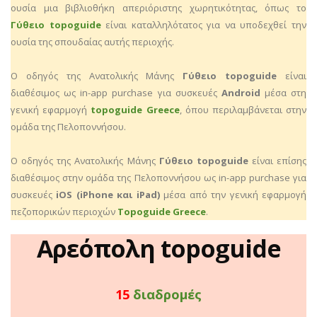
ουσία μια βιβλιοθήκη απεριόριστης χωρητικότητας, όπως το
Γύθειο topoguide
είναι καταλληλότατος για να υποδεχθεί την
ουσία της σπουδαίας αυτής περιοχής.
Ο οδηγός της Ανατολικής Μάνης
Γύθειο topoguide
είναι
διαθέσιμος ως in-app purchase για συσκευές
Android
μέσα στη
γενική εφαρμογή
topoguide Greece
, όπου περιλαμβάνεται στην
ομάδα της Πελοποννήσου.
Ο οδηγός της Ανατολικής Μάνης
Γύθειο topoguide
είναι επίσης
διαθέσιμος στην ομάδα της Πελοποννήσου ως in-app purchase για
συσκευές
iOS (iPhone και iPad)
μέσα από την γενική εφαρμογή
πεζοπορικών περιοχών
Topoguide Greece
.
Αρεόπολη topoguide
16
διαδρομές