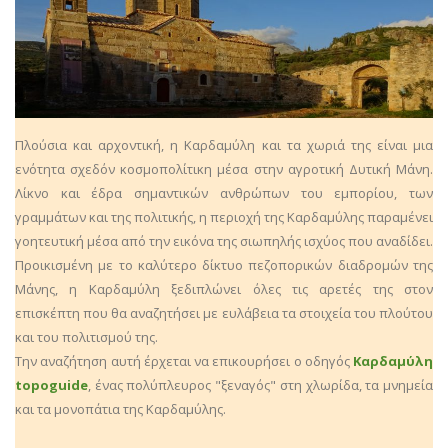
Πλούσια και αρχοντική, η Καρδαμύλη και τα χωριά της είναι μια
ενότητα σχεδόν κοσμοπολίτικη μέσα στην αγροτική Δυτική Μάνη.
Λίκνο και έδρα σημαντικών ανθρώπων του εμπορίου, των
γραμμάτων και της πολιτικής, η περιοχή της Καρδαμύλης παραμένει
γοητευτική μέσα από την εικόνα της σιωπηλής ισχύος που αναδίδει.
Προικισμένη με το καλύτερο δίκτυο πεζοπορικών διαδρομών της
Μάνης, η Καρδαμύλη ξεδιπλώνει όλες τις αρετές της στον
επισκέπτη που θα αναζητήσει με ευλάβεια τα στοιχεία του πλούτου
και του πολιτισμού της.
Την αναζήτηση αυτή έρχεται να επικουρήσει ο οδηγός
Καρδαμύλη
topoguide
, ένας πολύπλευρος "ξεναγός" στη χλωρίδα, τα μνημεία
και τα μονοπάτια της Καρδαμύλης.