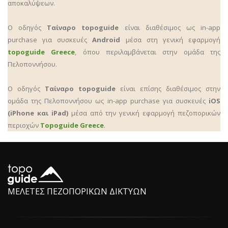
αποκαλύψεων.
Ο οδηγός
Ταίναρο topoguide
είναι διαθέσιμος ως in-app
purchase για συσκευές
Android
μέσα στη γενική εφαρμογή
topoguide Greece
, όπου περιλαμβάνεται στην ομάδα της
Πελοποννήσου.
Ο οδηγός
Ταίναρο topoguide
είναι επίσης διαθέσιμος στην
ομάδα της Πελοποννήσου ως in-app purchase για συσκευές
iOS
(iPhone και iPad)
μέσα από την γενική εφαρμογή πεζοπορικών
περιοχών
Topoguide Greece
.
ΜΕΛΕΤΕΣ ΠΕΖΟΠΟΡΙΚΩΝ ΔΙΚΤΥΩΝ