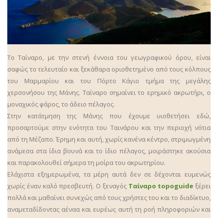
Το Ταίναρο, με την στενή έννοια του γεωγραφικού όρου, είναι
σαφώς το τελευταίο και ξεκάθαρα οριοθετημένο από τους κόλπους
του Μαρμαρίου και του Πόρτο Κάγιο τμήμα της μεγάλης
χερσονήσου της Μάνης. Ταίναρο σημαίνει το ερημικό ακρωτήρι, ο
μοναχικός φάρος, το άδειο πέλαγος.
Στην κατάτμηση της Μάνης που έχουμε υιοθετήσει εδώ,
προσαρτούμε στην ενότητα του Ταινάρου και την περιοχή νότια
από τη Μέζαπο. Έρημη και αυτή, χωρίς κανένα κέντρο, στριμωγμένη
ανάμεσα στα ίδια βουνά και το ίδιο πέλαγος, μοιράστηκε ακούσια
και παρακολουθεί σήμερα τη μοίρα του ακρωτηρίου.
Ελάχιστα εξημερωμένα, τα μέρη αυτά δεν σε δέχονται ευμενώς
χωρίς έναν καλό πρεσβευτή. Ο ξεναγός
Ταίναρο topoguide
ξέρει
πολλά και μαθαίνει συνεχώς από τους χρήστες του και το διαδίκτυο,
αναμεταδίδοντας αέναα και ευρέως αυτή τη ροή πληροφοριών και