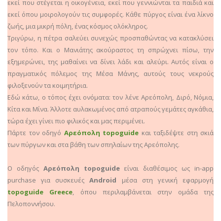
εκεί που στέγεται η οικογένεια, εκεί που γεννιώνται τα παιδιά και
εκεί όπου μοιρολογούν τις συμφορές. Κάθε πύργος είναι ένα λίκνο
ζωής, μια μικρή πόλη, ένας κόσμος ολόκληρος.
Τριγύρω, η πέτρα σαλεύει συνεχώς προσπαθώντας να κατακλύσει
τον τόπο. Και ο Μανιάτης ακούραστος τη σπρώχνει πίσω, την
εξημερώνει, της μαθαίνει να δίνει λάδι και αλεύρι. Αυτός είναι ο
πραγματικός πόλεμος της Μέσα Μάνης, αυτούς τους νεκρούς
φιλοξενούν τα κοιμητήρια.
Εδώ κάτω, ο τόπος έχει ονόματα: τον λένε Αρεόπολη, Διρό, Νόμια,
Κίτα και Μίνα. Άλλοτε αυλακωμένος από ατραπούς γεμάτες αγκάθια,
τώρα έχει γίνει πιο φιλικός και μας περιμένει.
Πάρτε τον οδηγό
Αρεόπολη topoguide
και ταξιδέψτε στη σκιά
των πύργων και στα βάθη των σπηλαίων της Αρεόπολης.
Ο οδηγός
Αρεόπολη topoguide
είναι διαθέσιμος ως in-app
purchase για συσκευές
Android
μέσα στη γενική εφαρμογή
topoguide Greece
, όπου περιλαμβάνεται στην ομάδα της
Πελοποννήσου.