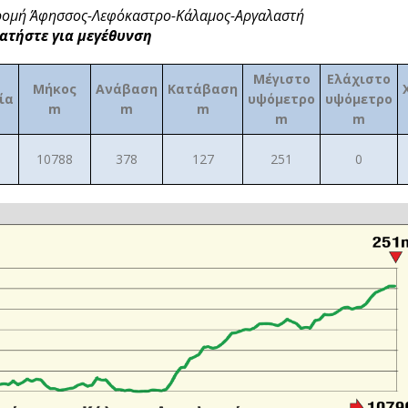
ιαδρομή Άφησσος-Λεφόκαστρο-Κάλαμος-Αργαλαστή
ατήστε για μεγέθυνση
Μέγιστο
Ελάχιστο
Μήκος
Ανάβαση
Κατάβαση
ία
υψόμετρο
υψόμετρο
m
m
m
m
m
10788
378
127
251
0