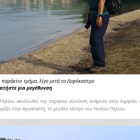
το παράκτιο τμήμα, λίγο μετά το Λεφόκαστρο
ατήστε για μεγέθυνση
ηλίου ακολουθεί την παράκτια σύνδεση ανάμεσα στην Άφησσο κ
ίζει στην Αργαλαστή, το μεγάλο κέντρο του Νοτίου Πηλίου.