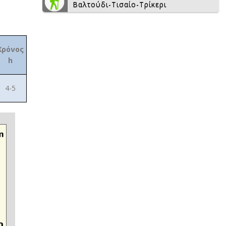
Βαλτούδι-Τισαίο-Τρίκερι
Χρόνος
h
4-5