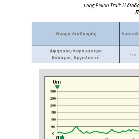
Long Pelion Trail: Η δ
Π
Όνομα διαδρομής
Δυσκολ
Άφησσος-Λεφόκαστρο
1/5
Κάλαμος-Αργαλαστή