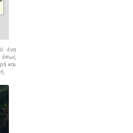
ό ένα
, όπως
ρά και
ή.